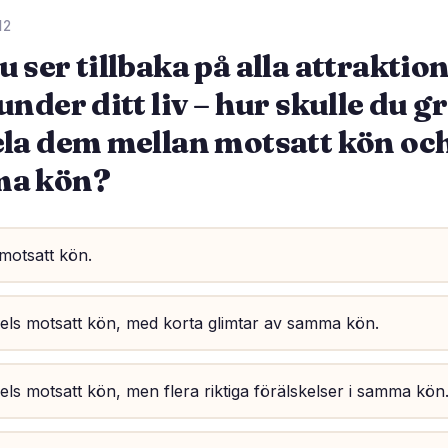
12
 ser tillbaka på alla attraktio
under ditt liv – hur skulle du g
la dem mellan motsatt kön oc
a kön?
motsatt kön.
els motsatt kön, med korta glimtar av samma kön.
ls motsatt kön, men flera riktiga förälskelser i samma kön