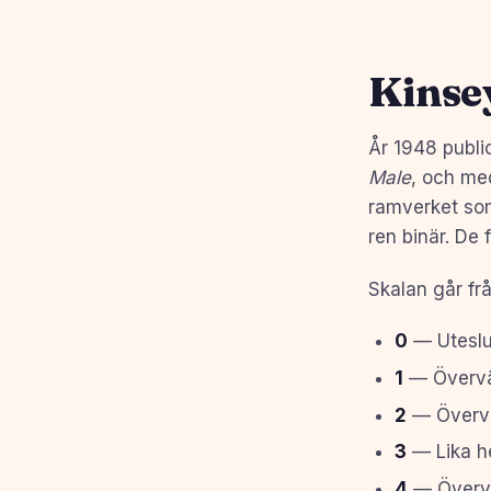
Kinsey
År 1948 publ
Male
, och me
ramverket som
ren binär. De
Skalan går från
0
— Uteslu
1
— Överväg
2
— Överväg
3
— Lika h
4
— Överväg