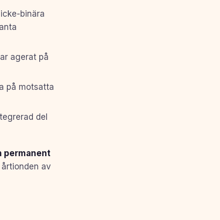
 icke-binära
vanta
ar agerat på
ra på motsatta
tegrerad del
en permanent
 årtionden av