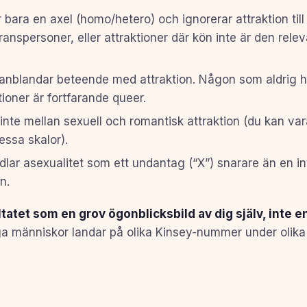
bara en axel (homo/hetero) och ignorerar attraktion till
ranspersoner, eller attraktioner där kön inte är den rele
blandar beteende med attraktion. Någon som aldrig h
tioner är fortfarande queer.
 inte mellan sexuell och romantisk attraktion (du kan va
essa skalor).
lar asexualitet som ett undantag (“X”) snarare än en in
n.
tatet som en grov ögonblicksbild av dig själv, inte 
 människor landar på olika Kinsey-nummer under olika