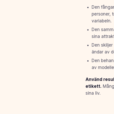
Den fångar 
personer, t
variabeln.
Den samman
sina attrak
Den skiljer
ändar av d
Den behand
av modelle
Använd resul
etikett.
Många
sina liv.