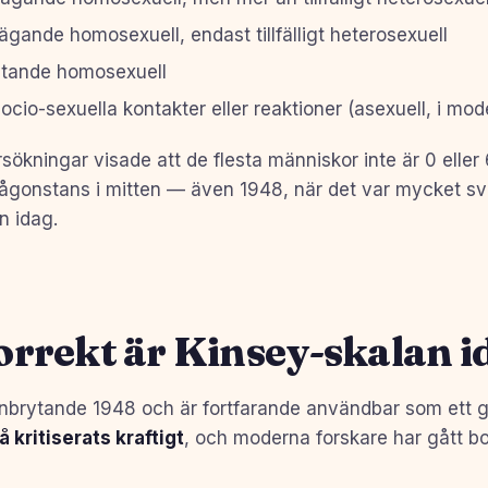
ande homosexuell, endast tillfälligt heterosexuell
tande homosexuell
cio-sexuella kontakter eller reaktioner (asexuell, i mo
ökningar visade att de flesta människor inte är 0 eller 
någonstans i mitten — även 1948, när det var mycket sv
n idag.
rrekt är Kinsey-skalan i
nbrytande 1948 och är fortfarande användbar som ett g
 kritiserats kraftigt
, och moderna forskare har gått b