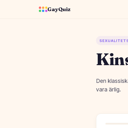
GayQuiz
SEXUALITETS
Kins
Den klassis
vara ärlig.