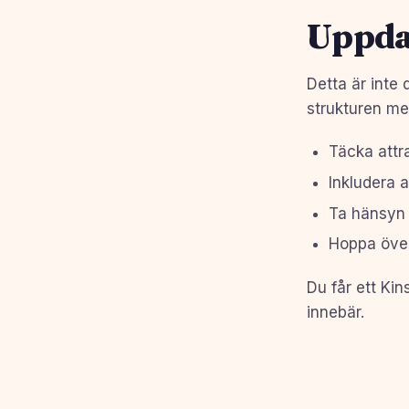
Uppdat
Detta är inte 
strukturen me
Täcka attr
Inkludera a
Ta hänsyn t
Hoppa över
Du får ett Kin
innebär.