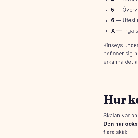
5
— Överväg
6
— Uteslu
X
— Inga so
Kinseys unders
befinner sig 
erkänna det ä
Hur ko
Skalan var ba
Den har också
flera skäl: