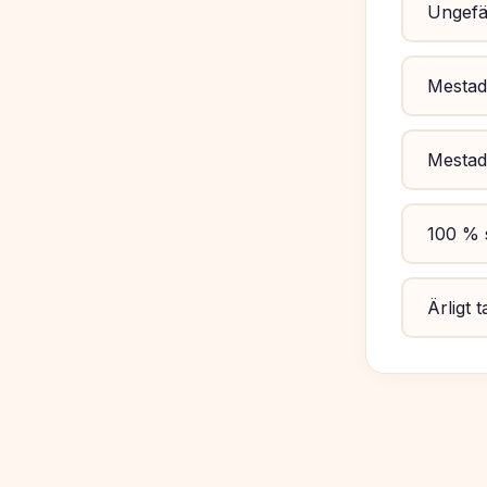
Ungefär
Mestade
Mestad
100 % 
Ärligt 