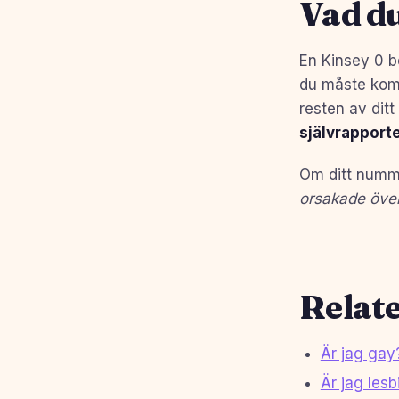
Vad d
En Kinsey 0 be
du måste komm
resten av ditt 
självrapport
Om ditt numme
orsakade öve
Relate
Är jag gay
Är jag lesb