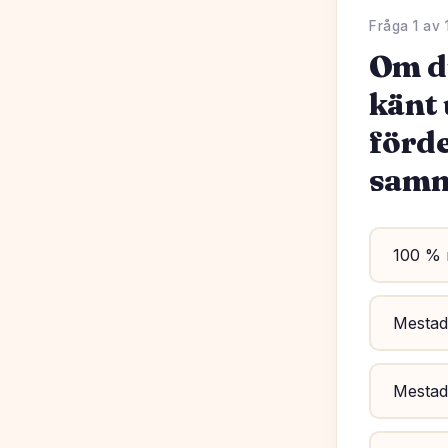
Fråga 1 av 
Om du
känt 
förde
samm
100 % 
Mestad
Mestade