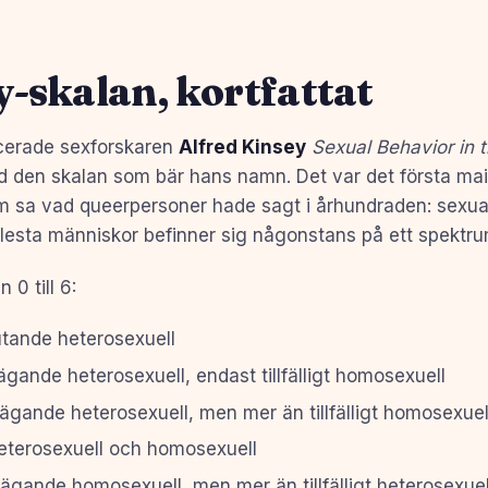
-skalan, kortfattat
icerade sexforskaren
Alfred Kinsey
Sexual Behavior in
d den skalan som bär hans namn. Det var det första ma
 sa vad queerpersoner hade sagt i århundraden: sexuali
 flesta människor befinner sig någonstans på ett spektru
 0 till 6:
tande heterosexuell
ande heterosexuell, endast tillfälligt homosexuell
ande heterosexuell, men mer än tillfälligt homosexuel
eterosexuell och homosexuell
ande homosexuell, men mer än tillfälligt heterosexuel