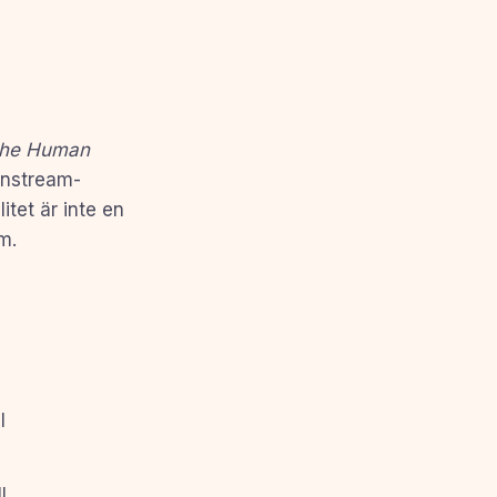
 the Human
instream-
tet är inte en
m.
l
l