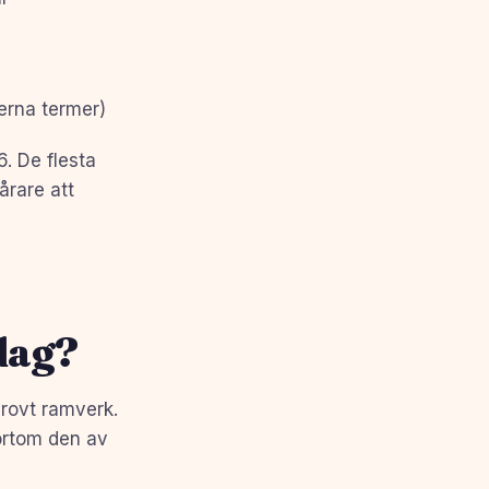
derna termer)
6. De flesta
årare att
dag?
rovt ramverk.
ortom den av