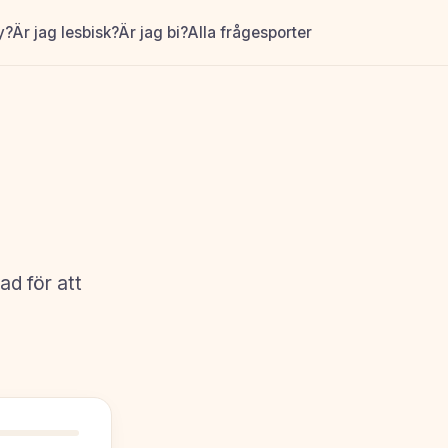
y?
Är jag lesbisk?
Är jag bi?
Alla frågesporter
d för att