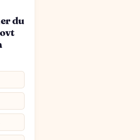
ner du
rovt
h
.