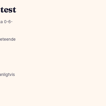
test
ga 0-6-
beteende
nligtvis