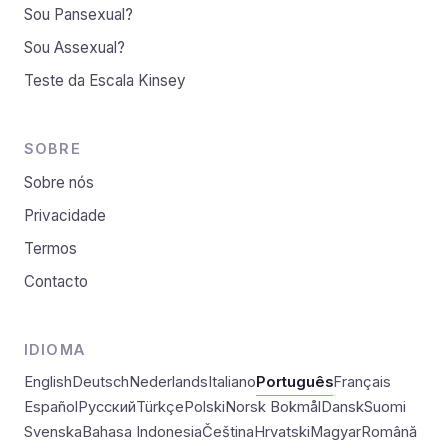
Sou Pansexual?
Sou Assexual?
Teste da Escala Kinsey
SOBRE
Sobre nós
Privacidade
Termos
Contacto
IDIOMA
English
Deutsch
Nederlands
Italiano
Português
Français
Español
Русский
Türkçe
Polski
Norsk Bokmål
Dansk
Suomi
Svenska
Bahasa Indonesia
Čeština
Hrvatski
Magyar
Română