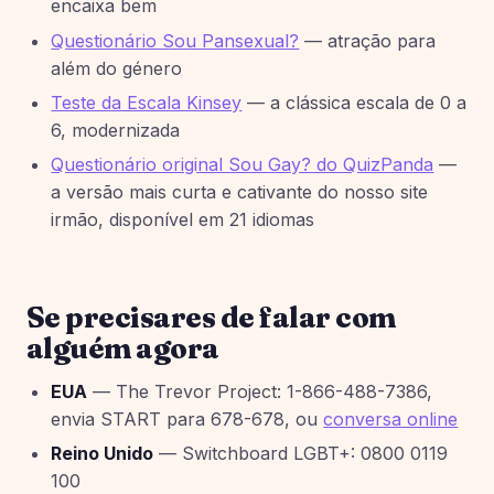
encaixa bem
Questionário Sou Pansexual?
— atração para
além do género
Teste da Escala Kinsey
— a clássica escala de 0 a
6, modernizada
Questionário original Sou Gay? do QuizPanda
—
a versão mais curta e cativante do nosso site
irmão, disponível em 21 idiomas
Se precisares de falar com
alguém agora
EUA
— The Trevor Project: 1-866-488-7386,
envia START para 678-678, ou
conversa online
Reino Unido
— Switchboard LGBT+: 0800 0119
100