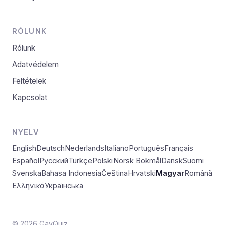
RÓLUNK
Rólunk
Adatvédelem
Feltételek
Kapcsolat
NYELV
English
Deutsch
Nederlands
Italiano
Português
Français
Español
Русский
Türkçe
Polski
Norsk Bokmål
Dansk
Suomi
Svenska
Bahasa Indonesia
Čeština
Hrvatski
Magyar
Română
Ελληνικά
Українська
© 2026 GayQuiz