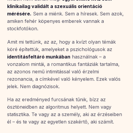
klinikailag validált a szexuális orientáció
mérésére.
Sem a miénk. Sem a híresek. Sem azok,
amiken fehér köpenyes emberek vannak a
stockfotókon.
Amit mi tettünk, az az, hogy a kvízt olyan témák
köré építettük, amelyeket a pszichológusok az
identitásfeltáró munkában
használnak – a
vonzalom mintái, a romantikus fantáziák tartalma,
az azonos nemű intimitással való érzelmi
rezonancia, a címkével való kényelem. Ezek valós
jelek. Nem diagnózisok.
Ha az eredményed furcsának tűnik, bízz az
ösztöneidben az algoritmus helyett. Nem vagy
statisztika. Te vagy az a személy, aki az érzéseiben
él – és te vagy az egyetlen szakértő, aki számít.