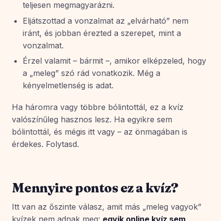
teljesen megmagyarázni.
Eljátszottad a vonzalmat az „elvárható” nem
iránt, és jobban érezted a szerepet, mint a
vonzalmat.
Érzel valamit – bármit –, amikor elképzeled, hogy
a „meleg” szó rád vonatkozik. Még a
kényelmetlenség is adat.
Ha háromra vagy többre bólintottál, ez a kvíz
valószínűleg hasznos lesz. Ha egyikre sem
bólintottál, és mégis itt vagy – az önmagában is
érdekes. Folytasd.
Mennyire pontos ez a kvíz?
Itt van az őszinte válasz, amit más „meleg vagyok”
kvízek nem adnak meg:
egyik online kvíz sem