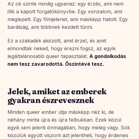
Az ok szinte mindig ugyanaz: egy érzés, ami nem
illik a kapott forgatókönyvbe. Egy vonzalom, ami
meglepett. Egy filmjelenet, ami másképp hatott. Egy
barátság, ami többnek kezdett tűnni.
Ez a szakadék aközött, amit érzel, és amit
elmondtak neked, hogy érezni fogsz, az egyik
legáltalánosabb queer tapasztalat.
A gondolkodás
nem tesz zavarodottá. Őszintévé tesz.
Jelek, amiket az emberek
gyakran észrevesznek
Minden queer ember útja másképp néz ki, de
néhány minta újra és újra felbukkan. Ezek közül
egyik sem jelenti önmagában, hogy meleg vagy. Sok
közülük együtt viszont azt jelentheti, hogy érdemes