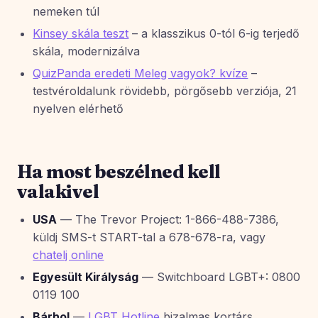
nemeken túl
Kinsey skála teszt
– a klasszikus 0-tól 6-ig terjedő
skála, modernizálva
QuizPanda eredeti Meleg vagyok? kvíze
–
testvéroldalunk rövidebb, pörgősebb verziója, 21
nyelven elérhető
Ha most beszélned kell
valakivel
USA
— The Trevor Project: 1-866-488-7386,
küldj SMS-t START-tal a 678-678-ra, vagy
chatelj online
Egyesült Királyság
— Switchboard LGBT+: 0800
0119 100
Bárhol
—
LGBT Hotline
bizalmas kortárs