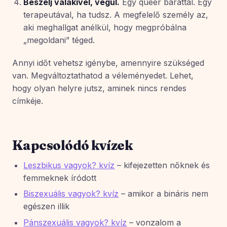
Beszélj valakivel, végül.
Egy queer baráttal. Egy
terapeutával, ha tudsz. A megfelelő személy az,
aki meghallgat anélkül, hogy megpróbálna
„megoldani” téged.
Annyi időt vehetsz igénybe, amennyire szükséged
van. Megváltoztathatod a véleményedet. Lehet,
hogy olyan helyre jutsz, aminek nincs rendes
címkéje.
Kapcsolódó kvízek
Leszbikus vagyok? kvíz
– kifejezetten nőknek és
femmeknek íródott
Biszexuális vagyok? kvíz
– amikor a bináris nem
egészen illik
Pánszexuális vagyok? kvíz
– vonzalom a