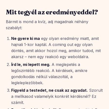
Mit tegyél az eredményeddel?
Bármit is mond a kvíz, adj magadnak néhány
szabályt:
Ne gyere ki ma
egy olyan eredmény miatt, amit
hajnali 1-kor kaptál. A coming out egy olyan
döntés, amit akkor hozol meg, amikor tudod, mit
akarsz – nem egy reakció egy weboldalra.
Írd le, mi lepett meg.
A meglepetés a
legőszintébb reakció. A kérdések, amikre
gondolkodás nélkül válaszoltál, a
legleleplezőbbek.
Figyeld a testedet, ne csak az agyadat.
Szorult
a mellkasod valamelyik konkrét kérdésnél? Ez
számít.