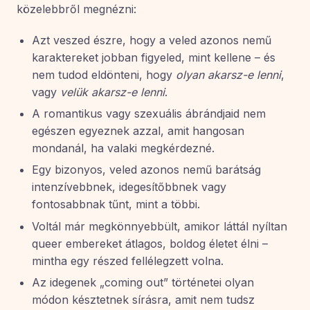
közelebbről megnézni:
Azt veszed észre, hogy a veled azonos nemű
karaktereket jobban figyeled, mint kellene – és
nem tudod eldönteni, hogy
olyan akarsz-e lenni
,
vagy
velük akarsz-e lenni
.
A romantikus vagy szexuális ábrándjaid nem
egészen egyeznek azzal, amit hangosan
mondanál, ha valaki megkérdezné.
Egy bizonyos, veled azonos nemű barátság
intenzívebbnek, idegesítőbbnek vagy
fontosabbnak tűnt, mint a többi.
Voltál már megkönnyebbült, amikor láttál nyíltan
queer embereket átlagos, boldog életet élni –
mintha egy részed fellélegzett volna.
Az idegenek „coming out” történetei olyan
módon késztetnek sírásra, amit nem tudsz