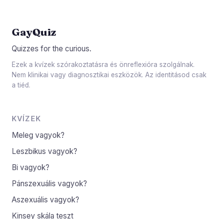
GayQuiz
Quizzes for the curious.
Ezek a kvízek szórakoztatásra és önreflexióra szolgálnak.
Nem klinikai vagy diagnosztikai eszközök. Az identitásod csak
a tiéd.
KVÍZEK
Meleg vagyok?
Leszbikus vagyok?
Bi vagyok?
Pánszexuális vagyok?
Aszexuális vagyok?
Kinsey skála teszt