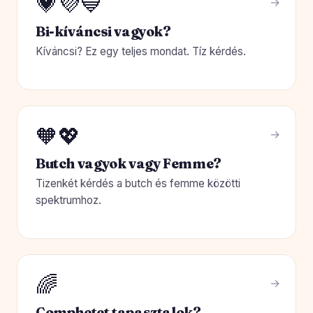
💗💜💙
Bi-kíváncsi vagyok?
Kíváncsi? Ez egy teljes mondat. Tíz kérdés.
🧡💖
Butch vagyok vagy Femme?
Tizenkét kérdés a butch és femme közötti
spektrumhoz.
🌈
Comphetet tapasztalok?