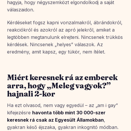
hagyja, hogy négyszemközt elgondolkodj a saját
válaszaidon.
Kérdéseket fogsz kapni vonzalmakról, ábrándokról,
reakciókról és azokról az apró jelekről, amiket a
legtöbben megtanulunk elrejteni. Nincsenek trükkös
kérdések. Nincsenek „helyes” válaszok. Az
eredmény, amit kapsz, egy tükör, nem ítélet.
Miért keresnek rá az emberek
arra, hogy „Meleg vagyok?”
hajnali 2-kor
Ha ezt olvasod, nem vagy egyedül – az „am i gay”
kifejezésre
havonta több mint 30 000-szer
keresnek rá csak az Egyesült Államokban
,
gyakran késő éjszaka, gyakran inkognitó módban.