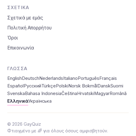
ΣΧΕΤΙΚΆ
Σχετικά με εμάς
Πολιτική Απορρήτου
Όροι
Επικοινωνία
ΓΛΏΣΣΑ
English
Deutsch
Nederlands
Italiano
Português
Français
Español
Русский
Türkçe
Polski
Norsk Bokmål
Dansk
Suomi
Svenska
Bahasa Indonesia
Čeština
Hrvatski
Magyar
Română
Ελληνικά
Українська
© 2026 GayQuiz
Φτιαγμένο με 🌈 για όλους όσους αμφισβητούν.