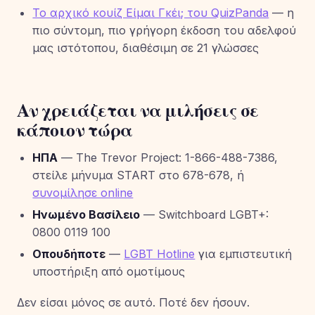
Το αρχικό κουίζ Είμαι Γκέι; του QuizPanda
— η
πιο σύντομη, πιο γρήγορη έκδοση του αδελφού
μας ιστότοπου, διαθέσιμη σε 21 γλώσσες
Αν χρειάζεται να μιλήσεις σε
κάποιον τώρα
ΗΠΑ
— The Trevor Project: 1-866-488-7386,
στείλε μήνυμα START στο 678-678, ή
συνομίλησε online
Ηνωμένο Βασίλειο
— Switchboard LGBT+:
0800 0119 100
Οπουδήποτε
—
LGBT Hotline
για εμπιστευτική
υποστήριξη από ομοτίμους
Δεν είσαι μόνος σε αυτό. Ποτέ δεν ήσουν.