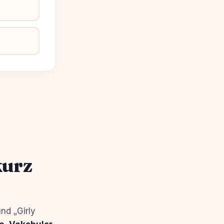
kurz
nd „Girly