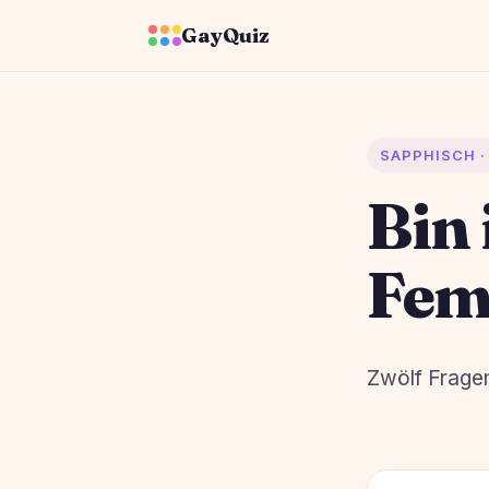
GayQuiz
SAPPHISCH · 
Bin 
Fe
Zwölf Frage