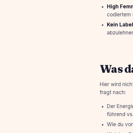
High Fem
codiertem 
Kein Label
abzulehnen
Was d
Hier wird nich
fragt nach:
Der Energi
führend vs
Wie du vo