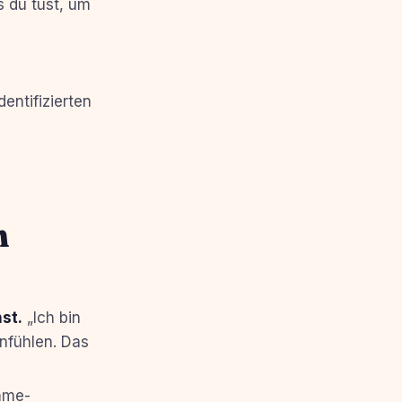
 du tust, um
entifizierten
n
st.
„Ich bin
nfühlen. Das
mme-