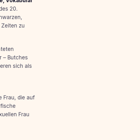
e, Vokabular
des 20.
chwarzen,
 Zeiten zu
ateten
r – Butches
eren sich als
 Frau, die auf
ifische
xuellen Frau