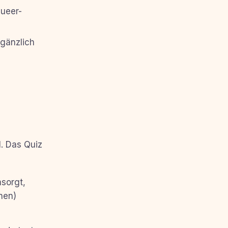
queer-
gänzlich
l. Das Quiz
msorgt,
hen)