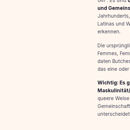
Girl“. Es sind
und Gemeins
Jahrhunderts
Latinas und W
erkennen.
Die ursprüng
Femmes, Femme
daten Butches
das eine oder
Wichtig: Es g
Maskulinität
queere Weise 
Gemeinschafts
unterscheidet.