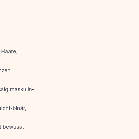
 Haare,
nzen
sig maskulin-
cht-binär,
ft bewusst