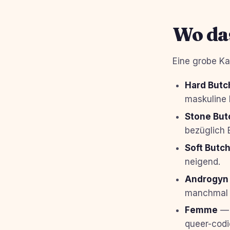
Wo da
Eine grobe Ka
Hard Butc
maskuline 
Stone But
bezüglich 
Soft Butch
neigend.
Androgyn
manchmal 
Femme
— 
queer-codie