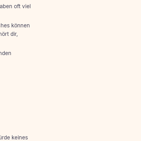
aben oft viel
hes können
rt dir,
inden
ürde keines