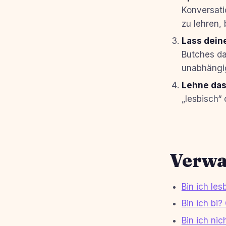
Konversatio
zu lehren,
Lass dein
Butches da
unabhängi
Lehne das 
„lesbisch“ 
Verwa
Bin ich les
Bin ich bi?
Bin ich nic