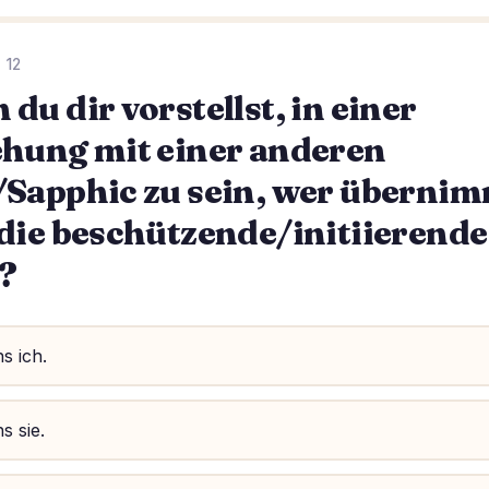
 12
du dir vorstellst, in einer
ehung mit einer anderen
/Sapphic zu sein, wer überni
die beschützende/initiierende
?
s ich.
s sie.