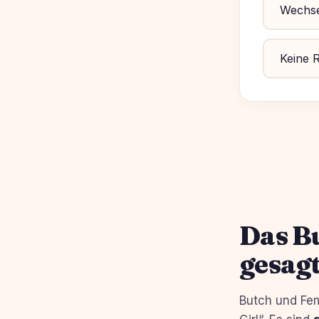
Wechsel
Keine R
Das B
gesag
Butch und Fem