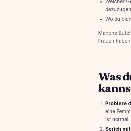
Welcher Ge
dazuzugeh
Wo du dich
Manche Butch-
Frauen haben B
Was d
kanns
Probiere d
eine Femme
ist normal.
Sprich mi