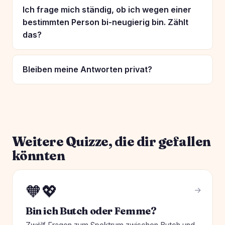
Ich frage mich ständig, ob ich wegen einer
bestimmten Person bi-neugierig bin. Zählt
das?
Bleiben meine Antworten privat?
Weitere Quizze, die dir gefallen
könnten
🧡💖
Bin ich Butch oder Femme?