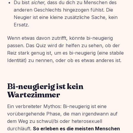
Du bist
sicher
, dass du dich zu Menschen des
anderen Geschlechts hingezogen fühlst. Die
Neugier ist eine kleine zusätzliche Sache, kein
Ersatz.
Wenn etwas davon zutrifft, könnte bi-neugierig
passen. Das Quiz wird dir helfen zu sehen, ob der
Reiz stark genug ist, um es bi-neugierig (eine stabile
Identität) zu nennen, oder ob es etwas anderes ist.
Bi-neugierig ist kein
Wartezimmer
Ein verbreiteter Mythos: Bi-neugierig ist eine
vorübergehende Phase, die man irgendwann auf
dem Weg zu schwul/bi oder heterosexuell
durchläuft.
So erleben es die meisten Menschen