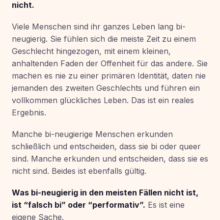
nicht.
Viele Menschen sind ihr ganzes Leben lang bi-
neugierig. Sie fühlen sich die meiste Zeit zu einem
Geschlecht hingezogen, mit einem kleinen,
anhaltenden Faden der Offenheit für das andere. Sie
machen es nie zu einer primären Identität, daten nie
jemanden des zweiten Geschlechts und führen ein
vollkommen glückliches Leben. Das ist ein reales
Ergebnis.
Manche bi-neugierige Menschen erkunden
schließlich und entscheiden, dass sie bi oder queer
sind. Manche erkunden und entscheiden, dass sie es
nicht sind. Beides ist ebenfalls gültig.
Was bi-neugierig in den meisten Fällen nicht ist,
ist “falsch bi” oder “performativ”.
Es ist eine
eigene Sache.