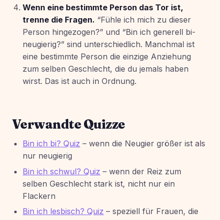
Wenn eine bestimmte Person das Tor ist,
trenne die Fragen.
“Fühle ich mich zu dieser
Person hingezogen?” und “Bin ich generell bi-
neugierig?” sind unterschiedlich. Manchmal ist
eine bestimmte Person die einzige Anziehung
zum selben Geschlecht, die du jemals haben
wirst. Das ist auch in Ordnung.
Verwandte Quizze
Bin ich bi? Quiz
– wenn die Neugier größer ist als
nur neugierig
Bin ich schwul? Quiz
– wenn der Reiz zum
selben Geschlecht stark ist, nicht nur ein
Flackern
Bin ich lesbisch? Quiz
– speziell für Frauen, die